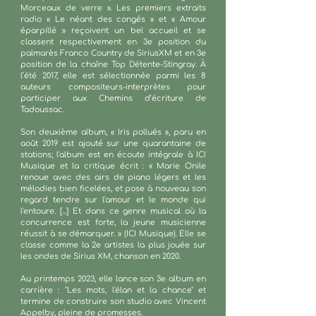
Morceaux de verre ». Les premiers extraits
radio « Le néant des congés » et « Amour
éparpillé » reçoivent un bel accueil et se
classent respectivement en 3e position du
palmarès Franco Country de SiriusXM et en 3e
position de la chaîne Top Détente-Stingray. À
l’été 2017, elle est sélectionnée parmi les 8
auteurs compositeurs-interprètes pour
participer aux Chemins d’écriture de
Tadoussac.
Son deuxième album, « Iris pollués », paru en
août 2019 est ajouté sur une quarantaine de
stations; l'album est en écoute intégrale à ICI
Musique et la critique écrit : « Marie Onile
renoue avec des airs de piano légers et les
mélodies bien ficelées, et pose à nouveau son
regard tendre sur l'amour et le monde qui
l'entoure. [...] Et dans ce genre musical où la
concurrence est forte, la jeune musicienne
réussit à se démarquer. » (ICI Musique). Elle se
classe comme la 2e artistes la plus jouée sur
les ondes de Sirius XM, chanson en 2020.
Au printemps 2023, elle lance son 3e album en
carrière : "Les mots, l'élan et la chance" et
termine de construire son studio avec Vincent
Appelby, pleine de promesses.