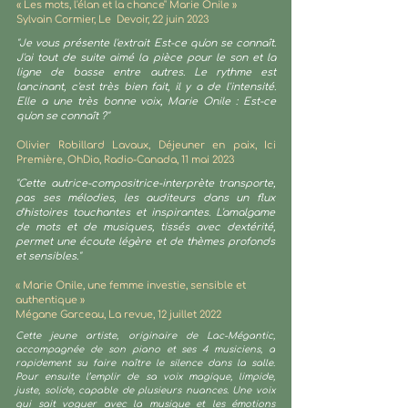
«
Les mots, l'élan et la chance" Marie Onile
»
Sylvain Cormier, Le Devoir, 22 juin 2023
"Je vous présente l'extrait Est-ce qu'on se connaît.
J'ai tout de suite aimé la pièce pour le son et la
ligne de basse entre autres. Le rythme est
lancinant, c'est très bien fait, il y a de l'intensité.
Elle a une très bonne voix, Marie Onile : Est-ce
qu'on se connaît ?"
Olivier Robillard Lavaux, Déjeuner en paix
, Ici
Première, OhDio, Radio-Canada,
11 mai 2023
"Cette autrice-compositrice-interprète transporte,
pas ses mélodies, les auditeurs dans un flux
d'histoires touchantes et inspirantes. L'amalgame
de mots et de musiques, tissés avec dextérité,
permet une écoute légère et de thèmes profonds
et sensibles."
« Marie Onile, une femme investie, sensible et
authentique »
Mégane Garceau, La revue, 12 juillet 2022
Cette jeune artiste, originaire de Lac-Mégantic,
accompagnée de son piano et ses 4 musiciens, a
rapidement su faire naître le silence dans la salle.
Pour ensuite l’emplir de sa voix magique, limpide,
juste, solide, capable de plusieurs nuances. Une voix
qui sait voguer avec la musique et les émotions