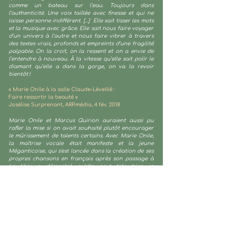
comme un bateau sur l’eau. Toujours dans
l’authenticité. Une voix taillée avec finesse et qui ne
laisse personne indifférent. [...] Elle sait tisser les mots
et la musique avec grâce. Elle sait nous faire voyager
d’un univers à l’autre et nous faire vibrer à travers
des textes vrais, profonds et empreints d’une fragilité
palpable. On la croit, on la ressent et on a envie de
l’entendre à nouveau. À la vitesse qu’elle sait polir le
diamant qu’elle a dans la gorge, on va la revoir
bientôt !
« Marie Onile à la salle Claude-Léveillé :
Faire ressortir la beauté »
Josélise Surprenant, ARP.média, 4 fév. 2018
Marie Onile et Marcus Quirion auraient aussi pu
rafler la mise si on avait souhaité plutôt encourager
le mûrissement de talents certains. Avec Marie Onile,
la maîtrise vocale était manifeste et la jeune
Méganticoise, qui s'est lancée dans la création de ses
propres chansons en français après son passage à
La Voix, a démontré qu'elle peut très bien se
débrouiller avec l'écriture.
« Finales du Sherbrooklyn 107,7 FM »
Steve Bergeron La Tribune, 17 septembre 2017
J'ai vraiment adoré la douceur, la retenue : j'ai été
capable de capter le propos, d'entendre les mots
d'une manière qui t'appartient. C'est ça interpréter...