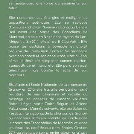
se révèle avec une force qui sédimente son
futur.
Elle concentre ses énergies et multiplie les
apparitions scéniques. Elle se retrouve
d’ailleurs à chanter l’hymne national au Centre
Bell avant une partie des Canadiens de
Montréal, en soutien à ses concitoyens du Lac-
Mégantic. En 2014, elle s’inscrit à La Voix II. Elle
passe les auditions à l’aveugle et choisit
l’équipe de Louis-Jean Cormier. Sa rencontre
avec son coach et son consultant, Martin Léon,
sème le désir de s’imposer comme autrice-
compositrice et interprète. Elle perd son duel
télédiffusé, mais bonifie la suite de son
parcours.
Étudiante à l’École Nationale de la chanson de
Granby en 2015, elle travaille pendant un an à
l’écriture de ses chansons et récolte au
passage les conseils de Vincent Vallières,
Rober Léger, Marie-Claire Séguin et Ariane
Vaillancourt. L’année suivante, elle participe au
Festival International de la chanson de Granby,
au concours «Étoile Montante de Ford» dans
le cadre des Francofolies de Montréal et, dans
les deux cas, accède aux demi-finales. C’est en
2017 qu’elle lance son premier album original «