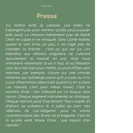
Presse
“Le timbre évite la caresse. Les notes ne
s’allongent pas pour montrer qu’elle peut pousser
(elle peut). La chanson habilement pop de Marie
Onile ne cajole ni ne minaude. Dans Clarté mobile,
quand la voix brise un peu, il ne s’agit pas de
colmater la brèche : c’est ça qui est ça. Les
mélodies, aux détours singuliers, ne cultivent
aucunement la beauté en pot, mais nous
entraînent néanmoins là où il faut, là où l’émotion
sans fard fait bien plus d’effet. Le pont d’Elles sont
miennes, par exemple, s’ouvre sur une chorale
immense qui submerge parce qu’il y a peu ou il n’y
a pas d’harmonies ailleurs (et quand il y en a, dans
Les noeuds, c’est pour mieux nouer). C’est la
manière Onile : rien n’aboutit sur ce disque sans
raison. Chaque segment instrumental se distingue.
Chaque mot est pesé. Exactement. Tout compte. Et
d’abord sa présence le 6 juillet au parc des
Vétérans de Lac-Mégantic pour la soirée
commémorative des 10 ans de la tragédie. C’est de
là qu’elle vient, Marie Onile : pas besoin d’en
rajouter.”